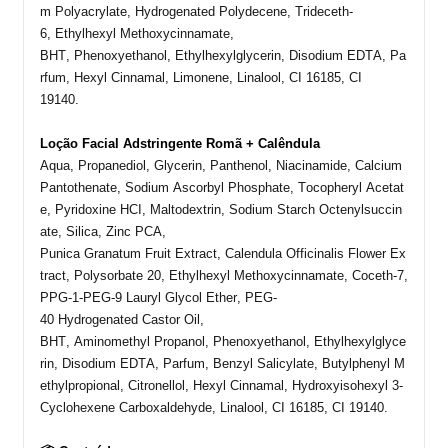
m
Polyacrylate
,
Hydrogenated
Polydecene
, Trideceth-
6,
Ethylhexyl
Methoxycinnamate
,
BHT,
Phenoxyethanol
,
Ethylhexylglycerin
,
Disodium
EDTA,
Pa
rfum
,
Hexyl
Cinnamal
,
Limonene
,
Linalool
, CI 16185, CI
19140.
Loção Facial Adstringente Romã + Calêndula
Aqua,
Propanediol
,
Glycerin
,
Panthenol
,
Niacinamide
,
Calcium
Pantothenate
,
Sodium
Ascorbyl
Phosphate
,
Tocopheryl
Acetat
e
,
Pyridoxine
HCI,
Maltodextrin
,
Sodium
Starch
Octenylsuccin
ate
,
Silica
,
Zinc
PCA,
Punica
Granatum
Fruit
Extract
,
Calendula
Officinalis
Flower
Ex
tract
,
Polysorbate
20,
Ethylhexyl
Methoxycinnamate
, Coceth-7,
PPG-1-PEG-9
Lauryl
Glycol
Ether
, PEG-
40
Hydrogenated
Castor
Oil
,
BHT,
Aminomethyl
Propanol,
Phenoxyethanol
,
Ethylhexylglyce
rin
,
Disodium
EDTA,
Parfum
,
Benzyl
Salicylate
,
Butylphenyl
M
ethylpropional
,
Citronellol
,
Hexyl
Cinnamal
,
Hydroxyisohexyl
3-
Cyclohexene
Carboxaldehyde
,
Linalool
, CI 16185, CI 19140.