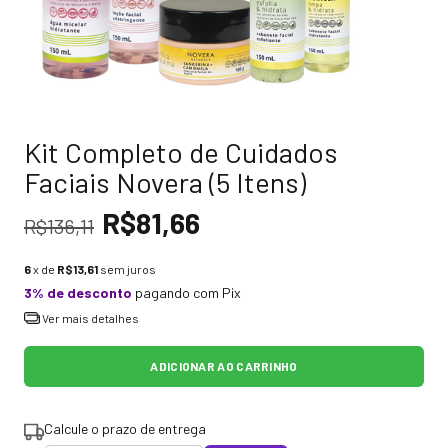
Kit Completo de Cuidados
Faciais Novera (5 Itens)
R$81,66
R$136,11
6
x de
R$13,61
sem juros
3% de desconto
pagando com Pix
Ver mais detalhes
Calcule o prazo de entrega