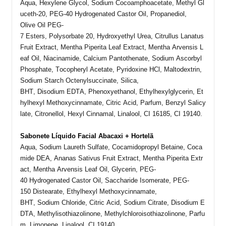
Aqua,
Hexylene
Glycol
,
Sodium
Cocoamphoacetate
,
Methyl
Gl
uceth-20, PEG-40
Hydrogenated
Castor
Oil
,
Propanediol
,
Olive
Oil
PEG-
7
Esters
,
Polysorbate
20,
Hydroxyethyl
Urea
,
Citrullus
Lanatus
Fruit
Extract
,
Mentha
Piperita
Leaf
Extract
,
Mentha
Arvensis
L
eaf
Oil
,
Niacinamide
,
Calcium
Pantothenate
,
Sodium
Ascorbyl
Phosphate
,
Tocopheryl
Acetate
,
Pyridoxine
HCl
,
Maltodextrin
,
Sodium
Starch
Octenylsuccinate
,
Silica
,
BHT,
Disodium
EDTA,
Phenoxyethanol
,
Ethylhexylglycerin
,
Et
hylhexyl
Methoxycinnamate
,
Citric
Acid,
Parfum
,
Benzyl
Salicy
late
,
Citronellol
,
Hexyl
Cinnamal
,
Linalool
, CI 16185, CI 19140.
Sabonete Líquido Facial Abacaxi + Hortelã
Aqua,
Sodium
Laureth
Sulfate,
Cocamidopropyl
Betaine
,
Coca
mide
DEA,
Ananas
Sativus
Fruit
Extract
,
Mentha
Piperita
Extr
act
,
Mentha
Arvensis
Leaf
Oil
,
Glycerin
, PEG-
40
Hydrogenated
Castor
Oil
,
Saccharide
Isomerate
, PEG-
150
Distearate
,
Ethylhexyl
Methoxycinnamate
,
BHT,
Sodium
Chloride
,
Citric
Acid,
Sodium
Citrate
,
Disodium
E
DTA,
Methylisothiazolinone
,
Methylchloroisothiazolinone
,
Parfu
m
,
Limonene
,
Linalool
, CI 19140.