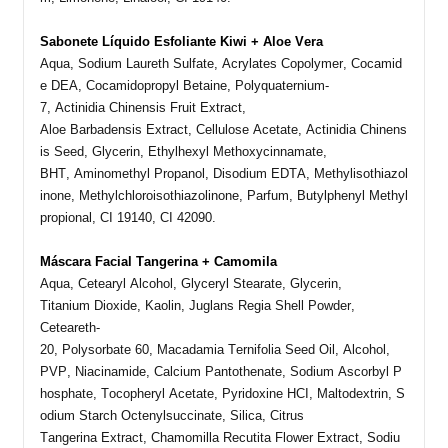
Sabonete Líquido Esfoliante Kiwi + Aloe Vera
Aqua,
Sodium
Laureth
Sulfate,
Acrylates
Copolymer
,
Cocamid
e
DEA,
Cocamidopropyl
Betaine
, Polyquaternium-
7,
Actinidia
Chinensis
Fruit
Extract
,
Aloe
Barbadensis
Extract
,
Cellulose
Acetate
,
Actinidia
Chinens
is
Seed,
Glycerin
,
Ethylhexyl
Methoxycinnamate
,
BHT,
Aminomethyl
Propanol,
Disodium
EDTA,
Methylisothiazol
inone
,
Methylchloroisothiazolinone
,
Parfum
,
Butylphenyl
Methyl
propional
, CI 19140, CI 42090.
Máscara Facial Tangerina + Camomila
Aqua,
Cetearyl
Alcohol
,
Glyceryl
Stearate
,
Glycerin
,
Titanium
Dioxide
,
Kaolin
,
Juglans
Regia Shell
Powder
,
Ceteareth-
20,
Polysorbate
60,
Macadamia
Ternifolia
Seed
Oil
,
Alcohol
,
PVP,
Niacinamide
,
Calcium
Pantothenate
,
Sodium
Ascorbyl
P
hosphate
,
Tocopheryl
Acetate
,
Pyridoxine
HCI,
Maltodextrin
,
S
odium
Starch
Octenylsuccinate
,
Silica
, Citrus
Tangerina
Extract
,
Chamomilla
Recutita
Flower
Extract
,
Sodiu