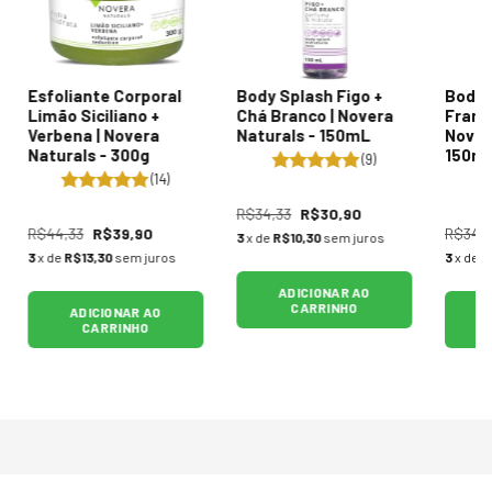
Esfoliante Corporal
Body Splash Figo +
Body 
Limão Siciliano +
Chá Branco | Novera
Framb
Verbena | Novera
Naturals - 150mL
Nover
Naturals - 300g
150m
(9)
(14)
R$34,33
R$30,90
R$44,33
R$39,90
R$34,
3
x de
R$10,30
sem juros
3
x de
R$13,30
sem juros
3
x de
R
ADICIONAR AO
CARRINHO
ADICIONAR AO
CARRINHO