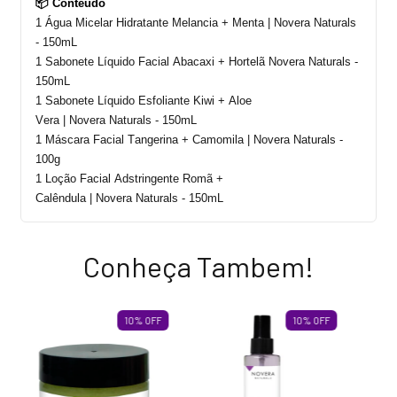
📦 Conteúdo
1 Água Micelar Hidratante Melancia + Menta
|
Novera
Naturals
-
150mL
1 Sabonete Líquido Facial Abacaxi + Hortelã
Novera
Naturals -
150mL
1 Sabonete Líquido Esfoliante Kiwi + Aloe
Vera
|
Novera
Naturals
- 150mL
1 Máscara Facial Tangerina + Camomila
| Novera Naturals -
100g
1 Loção Facial Adstringente Romã +
Calêndula
|
Novera
Naturals
- 150mL
Conheça Tambem!
10
%
OFF
10
%
OFF