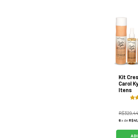
Kit Cre
Carol K
Itens
R$329,4
6
x de
R$41,
AD