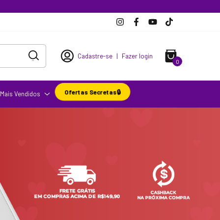
Cadastre-se
|
Fazer login
0
Ofertas Secretas🔒
Mais Vendidos