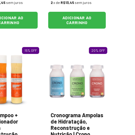
,45
sem juros
2
x de
R$13,45
sem juros
ICIONAR AO
ADICIONAR AO
CARRINHO
CARRINHO
15
%
OFF
20
%
OFF
ampoo +
Cronograma Ampolas
ionador
de Hidratação,
a
Reconstrução e
trução
Nutrição | Crono