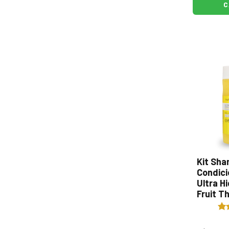
C
Kit Sha
Condici
Ultra H
Fruit T
2x290m