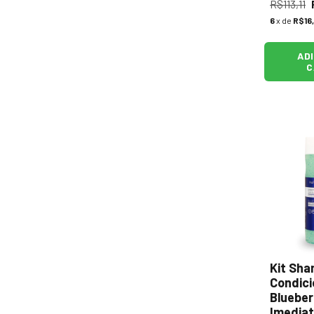
R$113,11
6
x de
R$16
AD
C
Kit Sha
Condic
Blueber
Imediato