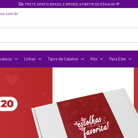
FRETE GRÁTIS BRASIL E BRINDE A PARTIR DE R$149,90 💜
cos.com.br
odutos
Linhas
Tipos de Cabelos
Kits
Para Eles