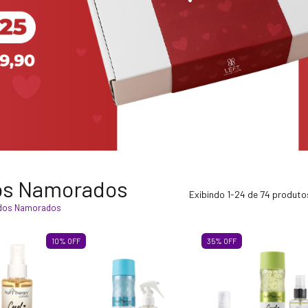
os Namorados
Exibindo 1-24 de 74 produto
 dos Namorados
10
%
OFF
35
%
OFF