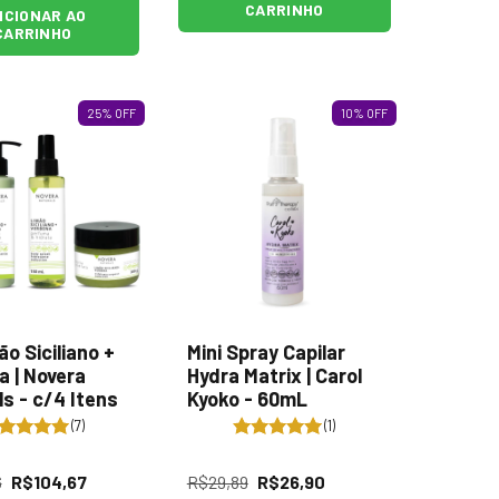
CARRINHO
ICIONAR AO
CARRINHO
25
%
OFF
10
%
OFF
ão Siciliano +
Mini Spray Capilar
a | Novera
Hydra Matrix | Carol
s - c/4 Itens
Kyoko - 60mL
(7)
(1)
6
R$104,67
R$29,89
R$26,90