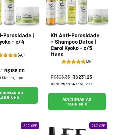
i-Porosidade |
Kit Anti-Porosidade
yoko - c/4
+ Shampoo Detox |
Carol Kyoko - c/5
Itens
(40)
(35)
7
R$188,00
R$308,33
R$231,25
,33
sem juros
6
x de
R$38,54
sem juros
ICIONAR AO
CARRINHO
ADICIONAR AO
CARRINHO
20
%
OFF
25
%
OFF