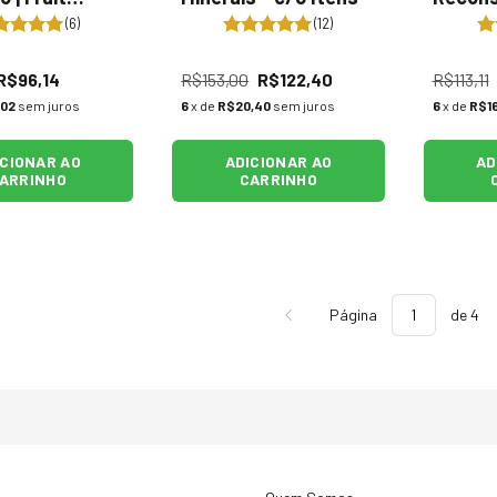
 c/2 itens -
Imediat
(6)
(12)
l
Therap
R$96,14
R$153,00
R$122,40
R$113,11
,02
sem juros
6
x de
R$20,40
sem juros
6
x de
R$16
ICIONAR AO
ADICIONAR AO
AD
ARRINHO
CARRINHO
Página
de 4