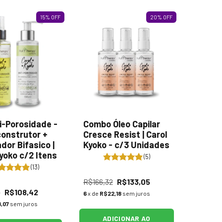
15
%
OFF
20
%
OFF
i-Porosidade -
Combo Óleo Capilar
construtor +
Cresce Resist | Carol
ador Bifasico |
Kyoko - c/3 Unidades
yoko c/2 Itens
(5)
(13)
R$166,32
R$133,05
6
R$108,42
6
x de
R$22,18
sem juros
,07
sem juros
ADICIONAR AO