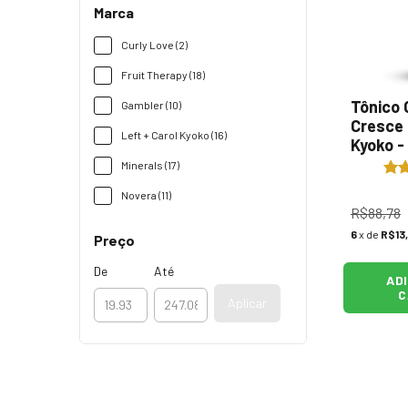
Marca
Curly Love (2)
Fruit Therapy (18)
Tônico 
Gambler (10)
Cresce 
Left + Carol Kyoko (16)
Kyoko -
Minerals (17)
Novera (11)
R$88,78
6
x de
R$13
Preço
De
Até
AD
C
Aplicar