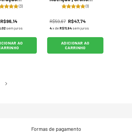
a | Fruit
Charge - 3x13mL
(3)
(1)
y - 2x290ml
R$96,14
R$59,67
R$47,74
,02
sem juros
4
x de
R$11,94
sem juros
ICIONAR AO
ADICIONAR AO
CARRINHO
CARRINHO
Formas de pagamento