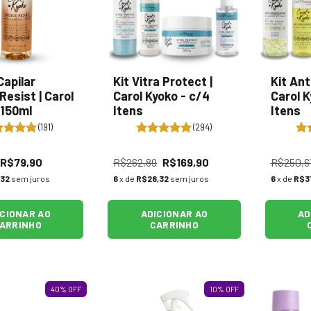
Capilar
Kit Vitra Protect |
Kit Ant
Resist | Carol
Carol Kyoko - c/4
Carol K
 150ml
Itens
Itens
(191)
(294)
R$79,90
R$262,89
R$169,90
R$250,6
,32
sem juros
6
x de
R$28,32
sem juros
6
x de
R$31
ICIONAR AO
ADICIONAR AO
AD
ARRINHO
CARRINHO
40
%
OFF
10
%
OFF