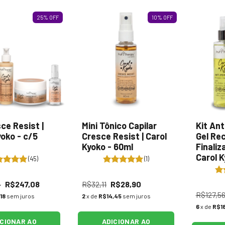
25
%
OFF
10
%
OFF
sce Resist |
Mini Tônico Capilar
Kit Ant
yoko - c/5
Cresce Resist | Carol
Gel Re
Kyoko - 60ml
Finaliz
Carol K
(45)
(1)
4
R$247,08
R$32,11
R$28,90
R$127,5
18
sem juros
2
x de
R$14,45
sem juros
6
x de
R$18
ICIONAR AO
ADICIONAR AO