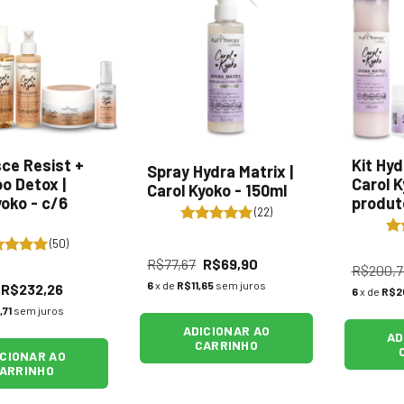
sce Resist +
Kit Hyd
Spray Hydra Matrix |
o Detox |
Carol K
Carol Kyoko - 150ml
yoko - c/6
produt
(22)
(50)
R$77,67
R$69,90
R$200,7
6
x de
R$11,65
sem juros
R$232,26
6
x de
R$2
,71
sem juros
ADICIONAR AO
AD
CARRINHO
ICIONAR AO
ARRINHO