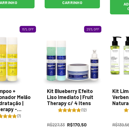
ARRINHO
CARRINHO
AD
15
%
OFF
25
%
OFF
mpoo +
Kit Blueberry Efeito
Kit Lim
onador Melão
Liso Imediato | Fruit
Verben
idratação |
Therapy c/ 4 Itens
Natural
herapy -
(12)
l
(7)
R$227,33
R$170,50
R$139,5