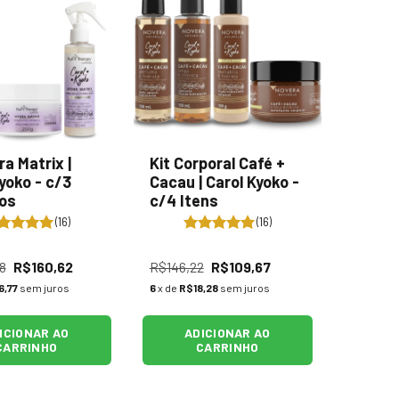
ra Matrix |
Kit Corporal Café +
yoko - c/3
Cacau | Carol Kyoko -
os
c/4 Itens
(16)
(16)
8
R$160,62
R$146,22
R$109,67
6,77
sem juros
6
x de
R$18,28
sem juros
ICIONAR AO
ADICIONAR AO
CARRINHO
CARRINHO