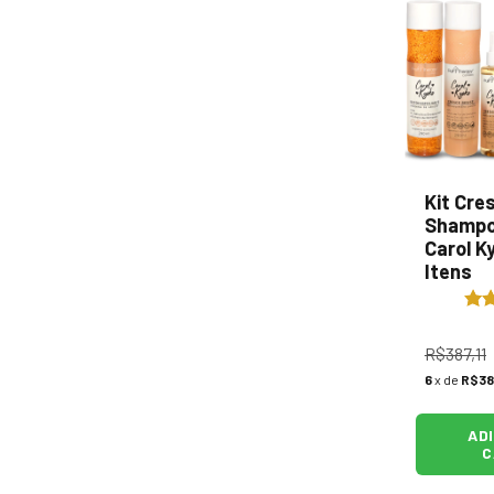
Kit Cre
Shampo
Carol K
Itens
R$387,11
6
x de
R$38
AD
C