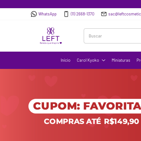
WhatsApp
(11) 2668-1370
sac@leftcosmeti
Início
Carol Kyoko
Miniaturas
Pr