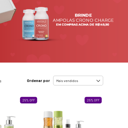
Ordenar por
s
25
%
OFF
25
%
OFF