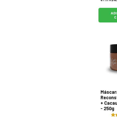
AD
C
Máscar
Recons
+ Cacau
- 250g