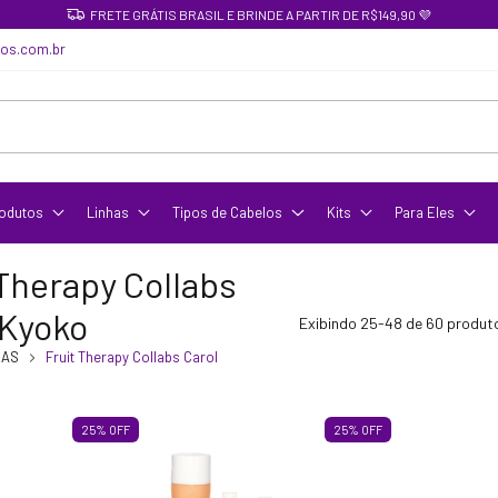
FRETE GRÁTIS BRASIL E BRINDE A PARTIR DE R$149,90 💜
cos.com.br
odutos
Linhas
Tipos de Cabelos
Kits
Para Eles
 Therapy Collabs
 Kyoko
Exibindo 25-48 de 60 produt
HAS
Fruit Therapy Collabs Carol
25
%
OFF
25
%
OFF