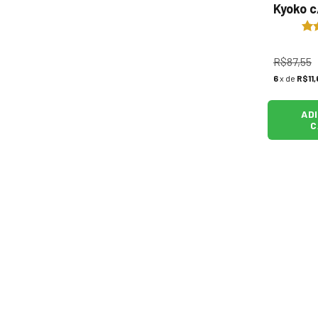
Kyoko c
R$87,55
6
x de
R$11,
AD
C