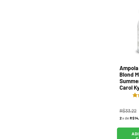
Ampola
Blond M
Summer 
Carol K
R$33,22
2
x de
R$14
AD
C