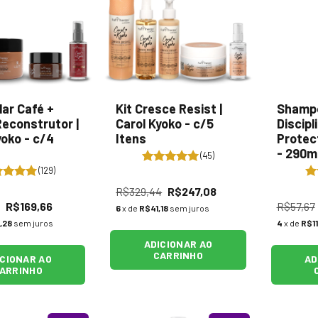
lar Café +
Kit Cresce Resist |
Shamp
econstrutor |
Carol Kyoko - c/5
Discipl
yoko - c/4
Itens
Protect
- 290m
(45)
(129)
R$329,44
R$247,08
R$169,66
R$57,67
6
x de
R$41,18
sem juros
,28
sem juros
4
x de
R$11
ADICIONAR AO
CARRINHO
ICIONAR AO
AD
ARRINHO