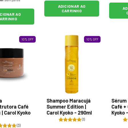
ADICIONAR AO
AD
CARRINHO
ICIONAR AO
ARRINHO
10
%
OFF
10
%
OFF
a
Shampoo Maracujá
Sérum 
trutora Café
Summer Edition |
Café + 
 | Carol Kyoko
Carol Kyoko - 290ml
Kyoko 
(1)
(3)