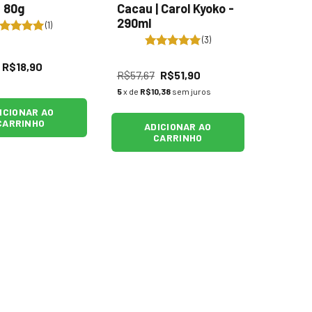
- 80g
Cacau | Carol Kyoko -
290ml
(1)
(3)
R$18,90
R$57,67
R$51,90
5
x de
R$10,38
sem juros
ICIONAR AO
CARRINHO
ADICIONAR AO
CARRINHO