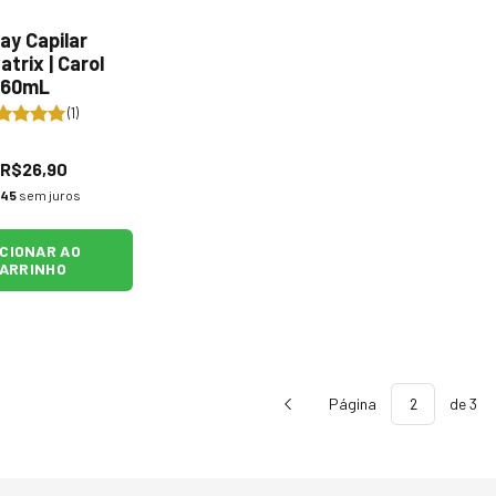
ray Capilar
trix | Carol
 60mL
(1)
R$26,90
,45
sem juros
ICIONAR AO
ARRINHO
Página
de 3