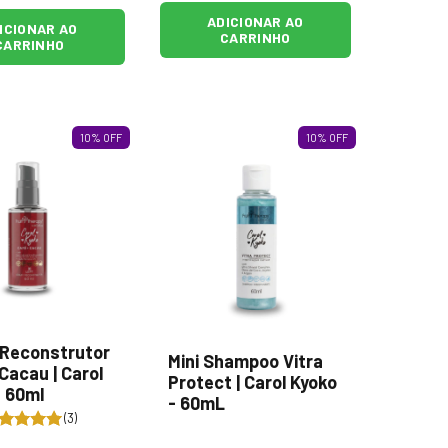
ADICIONAR AO
ICIONAR AO
CARRINHO
CARRINHO
10
%
OFF
10
%
OFF
Reconstrutor
Mini Shampoo Vitra
Cacau | Carol
Protect | Carol Kyoko
- 60ml
- 60mL
(3)