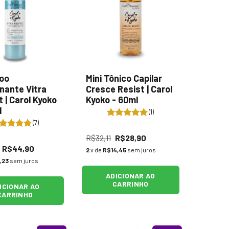
oo
Mini Tônico Capilar
inante Vitra
Cresce Resist | Carol
 | Carol Kyoko
Kyoko - 60ml
l
(1)
(7)
R$32,11
R$28,90
R$44,90
2
x de
R$14,45
sem juros
,23
sem juros
ADICIONAR AO
CARRINHO
ICIONAR AO
CARRINHO