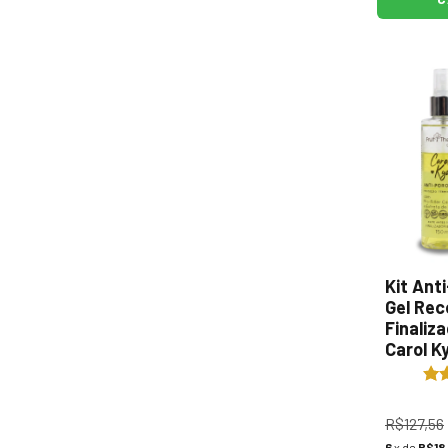
Kit Ant
Gel Rec
Finaliza
Carol K
R$127,56
6
x de
R$18