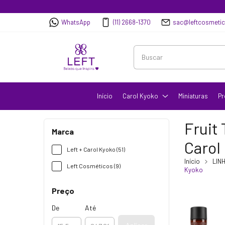
WhatsApp
(11) 2668-1370
sac@leftcosmeti
Início
Carol Kyoko
Miniaturas
Pr
Fruit
Marca
Carol
Left + Carol Kyoko (51)
Início
LIN
Left Cosméticos (9)
Kyoko
Preço
De
Até