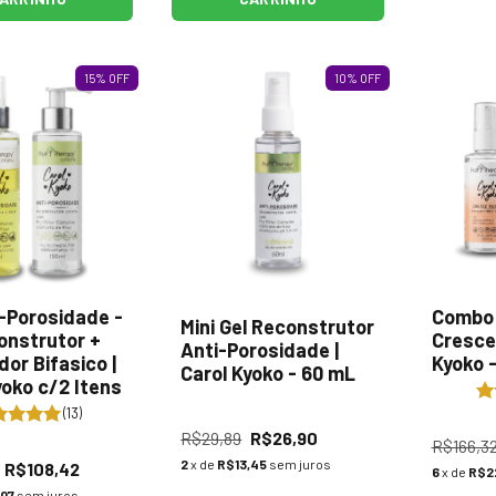
15
%
OFF
10
%
OFF
i-Porosidade -
Combo 
Mini Gel Reconstrutor
onstrutor +
Cresce 
Anti-Porosidade |
dor Bifasico |
Kyoko 
Carol Kyoko - 60 mL
yoko c/2 Itens
(13)
R$29,89
R$26,90
R$166,3
2
x de
R$13,45
sem juros
R$108,42
6
x de
R$22
,07
sem juros