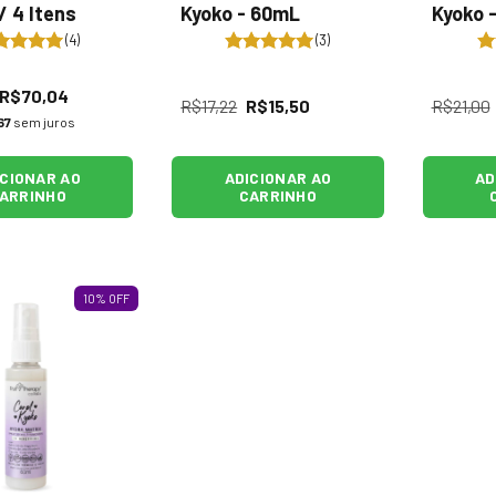
/ 4 Itens
Kyoko - 60mL
Kyoko 
(4)
(3)
R$70,04
R$17,22
R$15,50
R$21,00
67
sem juros
ICIONAR AO
ADICIONAR AO
AD
ARRINHO
CARRINHO
10
%
OFF