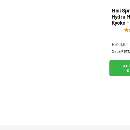
Mini Sp
Hydra Ma
Kyoko -
R$29,89
2
x de
R$13
AD
C