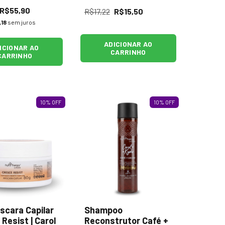
R$55,90
R$17,22
R$15,50
,18
sem juros
ADICIONAR AO
ICIONAR AO
CARRINHO
CARRINHO
10
%
OFF
10
%
OFF
scara Capilar
Shampoo
Resist | Carol
Reconstrutor Café +