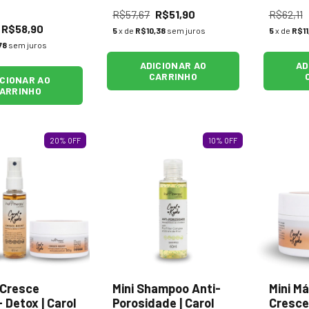
R$57,67
R$51,90
R$62,11
R$58,90
5
x de
R$10,38
sem juros
5
x de
R$11
78
sem juros
ADICIONAR AO
AD
CARRINHO
ICIONAR AO
ARRINHO
20
%
OFF
10
%
OFF
i Cresce
Mini Shampoo Anti-
Mini Má
 Detox | Carol
Porosidade | Carol
Cresce 