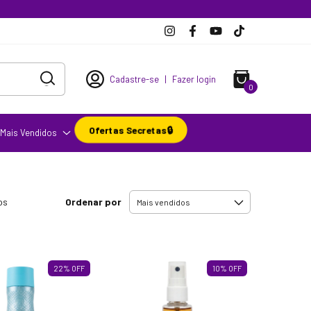
Cadastre-se
|
Fazer login
0
Ofertas Secretas🔒
Mais Vendidos
Ordenar por
os
22
%
OFF
10
%
OFF