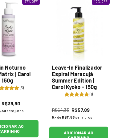
37
%
OFF
10
%
OFF
in Noturno
Leave-In Finalizador
atrix | Carol
Espiral Maracujá
 150g
Summer Edition |
Carol Kyoko - 150g
(3)
(1)
R$39,90
R$64,33
R$57,89
,30
sem juros
5
x de
R$11,58
sem juros
ICIONAR AO
CARRINHO
ADICIONAR AO
CARRINHO