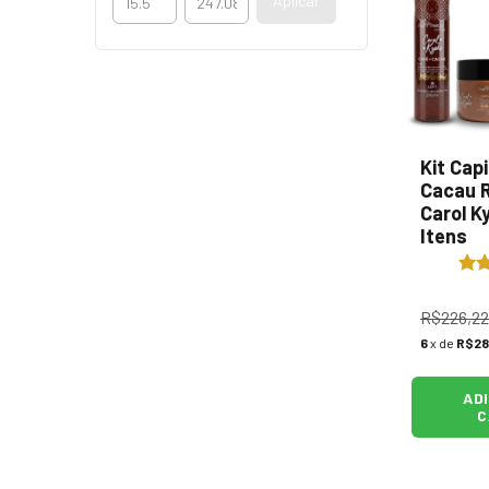
Aplicar
Kit Capi
Cacau R
Carol K
Itens
R$226,22
6
x de
R$28
AD
C