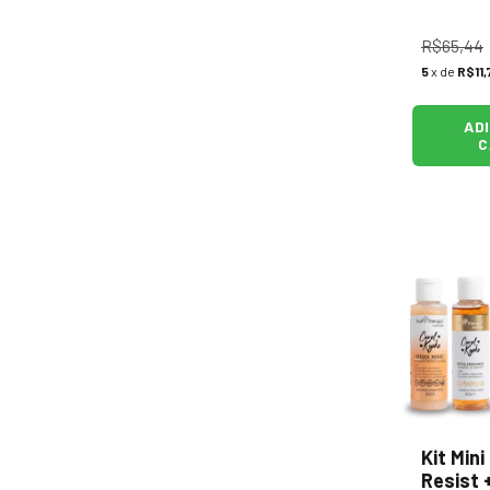
R$65,44
5
x de
R$11,
AD
C
Kit Min
Resist +