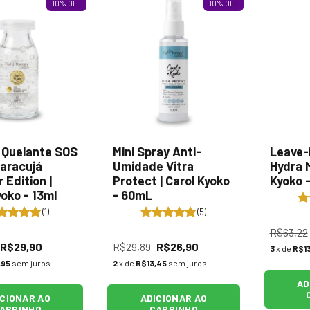
10
%
OFF
10
%
OFF
 Quelante SOS
Mini Spray Anti-
Leave-
aracujá
Umidade Vitra
Hydra M
Edition |
Protect | Carol Kyoko
Kyoko -
yoko - 13ml
- 60mL
(1)
(5)
R$63,22
R$29,90
R$29,89
R$26,90
3
x de
R$13
,95
sem juros
2
x de
R$13,45
sem juros
AD
ICIONAR AO
ADICIONAR AO
ARRINHO
CARRINHO