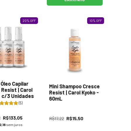
20
%
OFF
10
%
OFF
Óleo Capilar
Mini Shampoo Cresce
Resist | Carol
Resist | Carol Kyoko -
- c/3 Unidades
60mL
(5)
2
R$133,05
R$17,22
R$15,50
,18
sem juros